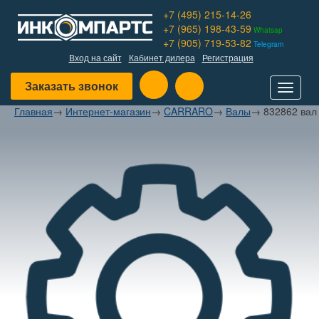
+7 (495) 215-14-26
+7 (965) 198-43-59
Whatsap
+7 (905) 719-53-82
Telegram
Вход на сайт
Кабинет дилера
Регистрация
Заказать звонок
Toggle
navigat
Главная
→
Интернет-магазин
→
CARRARO
→
Валы
→
832862 вал