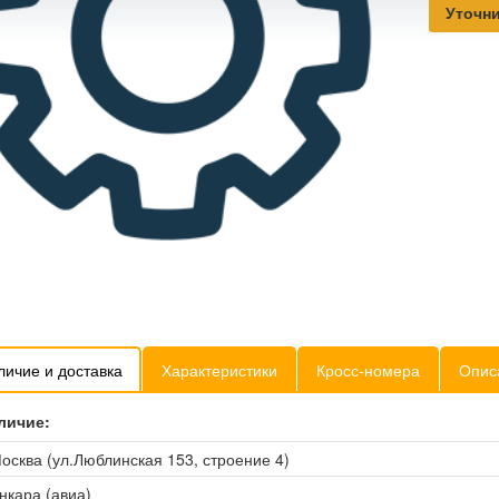
Уточни
личие и доставка
Характеристики
Кросс-номера
Опис
личие:
осква (ул.Люблинская 153, строение 4)
нкара (авиа)