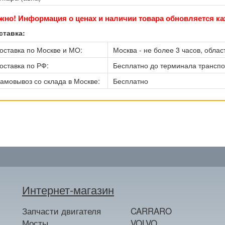
жно! Информация о ценах и наличии товара обновляется ка
ставка:
оставка по Москве и МО:
Москва - не более 3 часов, област
оставка по РФ:
Бесплатно до терминала трансп
амовывоз со склада в Москве:
Бесплатно
Интернет-магазин
Запчасти двигателя
CARRARO
Мосты
VOLVO