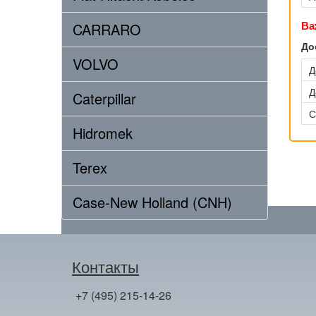
Ва
CARRARO
До
VOLVO
Д
Д
Caterpillar
С
Hidromek
Terex
Case-New Holland (CNH)
Контакты
+7 (495) 215-14-26