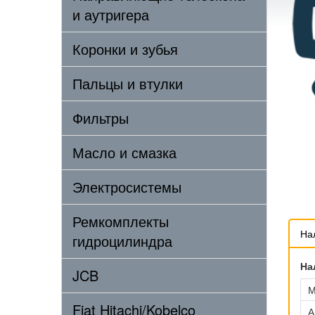
и аутригера
Коронки и зубья
Пальцы и втулки
Фильтры
Масло и смазка
Электросистемы
Ремкомплекты
На
гидроцилиндра
На
JCB
М
Fiat Hitachi/Kobelco
А