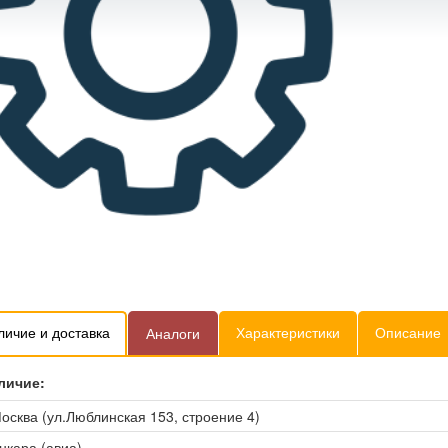
личие и доставка
Характеристики
Описание
Аналоги
личие:
осква (ул.Люблинская 153, строение 4)
нкара (авиа)