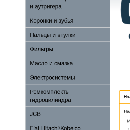
и аутригера
Коронки и зубья
Пальцы и втулки
Фильтры
Масло и смазка
Электросистемы
Ремкомплекты
На
гидроцилиндра
На
JCB
М
Fiat Hitachi/Kobelco
А