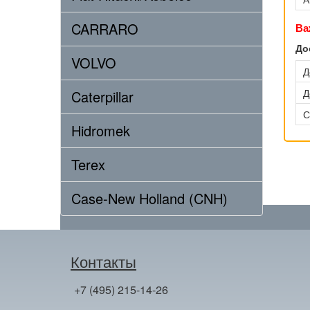
CARRARO
Ва
До
VOLVO
Д
Д
Caterpillar
С
Hidromek
Terex
Case-New Holland (CNH)
Контакты
+7 (495) 215-14-26