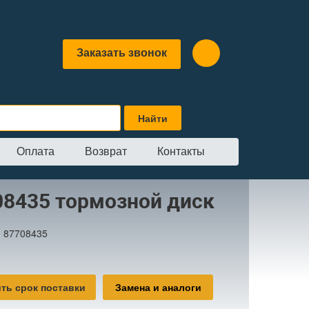
Заказать звонок
Оплата
Возврат
Контакты
зной диск
08435 тормозной диск
:
87708435
ть срок поставки
Замена и аналоги