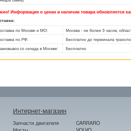
жно! Информация о ценах и наличии товара обновляется ка
ставка:
оставка по Москве и МО:
Москва - не более 3 часов, област
оставка по РФ:
Бесплатно до терминала трансп
амовывоз со склада в Москве:
Бесплатно
Интернет-магазин
Запчасти двигателя
CARRARO
Мосты
VOLVO