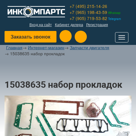
+7 (495) 215-14-26
+7 (965) 198-43-59
Whatsap
+7 (905) 719-53-82
Telegram
Вход на сайт
Кабинет дилера
Регистрация
Заказать звонок
Toggle
navigat
Главная
→
Интернет-магазин
→
Запчасти двигателя
→
15038635 набор прокладок
15038635 набор прокладок