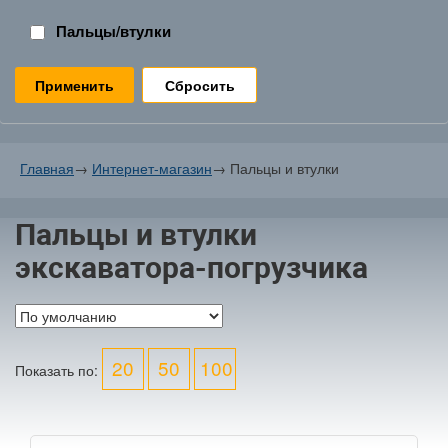
Пальцы/втулки
Сбросить
Главная
→
Интернет-магазин
→
Пальцы и втулки
Пальцы и втулки
экскаватора-погрузчика
20
50
100
Показать по: