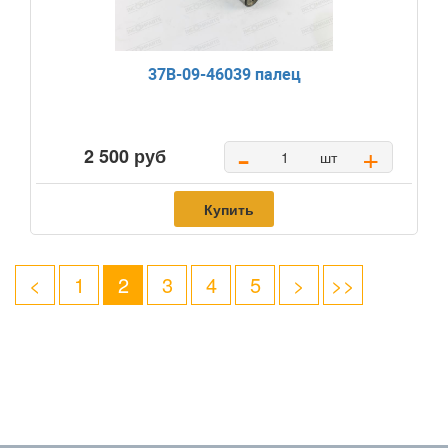
37B-09-46039 палец
-
+
2 500 руб
шт
Купить
<
1
2
3
4
5
>
>>