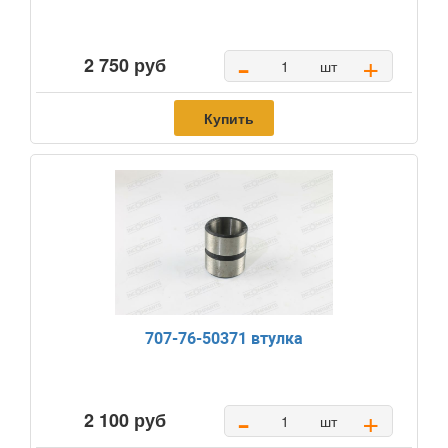
-
+
2 750 руб
шт
Купить
707-76-50371 втулка
-
+
2 100 руб
шт