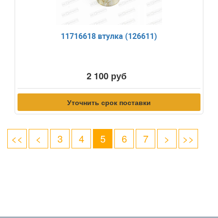
11716618 втулка (126611)
2 100 руб
Уточнить срок поставки
<<
<
3
4
5
6
7
>
>>