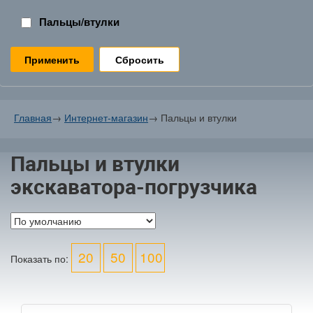
Пальцы/втулки
Сбросить
Главная
→
Интернет-магазин
→
Пальцы и втулки
Пальцы и втулки
экскаватора-погрузчика
20
50
100
Показать по: