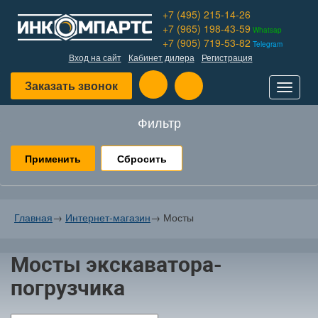
+7 (495) 215-14-26
+7 (965) 198-43-59
Whatsap
+7 (905) 719-53-82
Telegram
Вход на сайт
Кабинет дилера
Регистрация
Заказать звонок
Toggle
navigat
Фильтр
Сбросить
Главная
→
Интернет-магазин
→
Мосты
Мосты экскаватора-
погрузчика