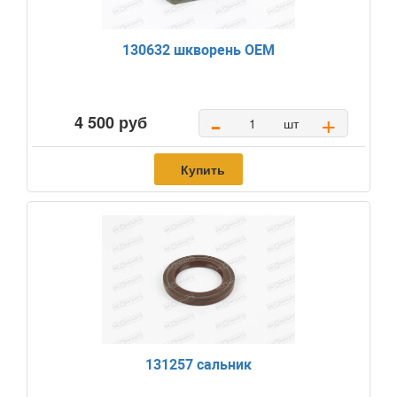
130632 шкворень OEM
-
+
4 500 руб
шт
Купить
131257 сальник