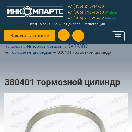
+7 (495) 215-14-26
+7 (965) 198-43-59
Whatsap
+7 (905) 719-53-82
Telegram
Вход на сайт
Кабинет дилера
Регистрация
Заказать звонок
Toggle
navigat
Главная
→
Интернет-магазин
→
CARRARO
→
Тормозные цилиндры
→
380401 тормозной цилиндр
380401 тормозной цилиндр