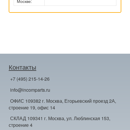
Москве:
Контакты
+7 (495) 215-14-26
info@incomparts.ru
ОФИС 109382 г. Москва, Егорьевский проезд 2А,
строение 19, офис 14
СКЛАД 109341 г. Москва, ул. Люблинская 153,
строение 4