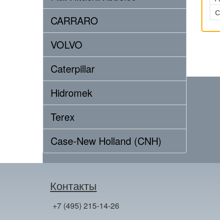
С
CARRARO
VOLVO
Caterpillar
Hidromek
Terex
Case-New Holland (CNH)
Контакты
+7 (495) 215-14-26