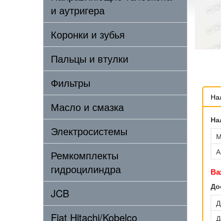
и аутригера
Коронки и зубья
Пальцы и втулки
Фильтры
На
Масло и смазка
На
Электросистемы
М
А
Ремкомплекты
гидроцилиндра
Ва
До
JCB
Д
Fiat Hitachi/Kobelco
Д