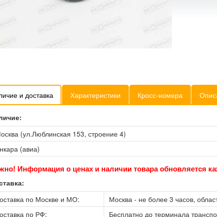
личие и доставка
Характеристики
Кросс-номера
Опис
личие:
осква (ул.Люблинская 153, строение 4)
нкара (авиа)
жно! Информация о ценах и наличии товара обновляется ка
ставка:
оставка по Москве и МО:
Москва - не более 3 часов, област
оставка по РФ:
Бесплатно до терминала трансп