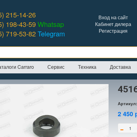
5) 215-14-26
Вход на сайт
5) 198-43-59
Whatsap
Кабинет дилера
Регистрация
5) 719-53-82
Telegram
аталоги Carraro
Сервис
Техника
Доставка
я
→
Интернет-магазин
→
CARRARO
→
Подшипники
→
45161 подшип
451
Артикул
2 450
-