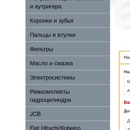
и аутригера
Коронки и зубья
Пальцы и втулки
Фильтры
На
Масло и смазка
На
Электросистемы
М
Ремкомплекты
А
гидроцилиндра
Ва
До
JCB
Д
Fiat Hitachi/Kobelco
Д