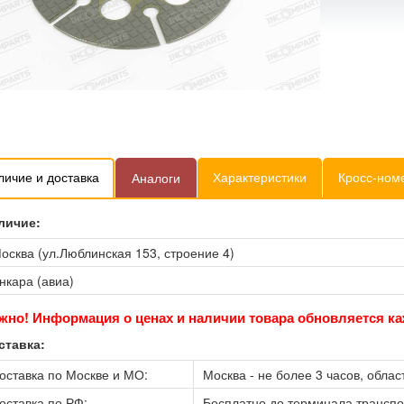
личие и доставка
Характеристики
Кросс-ном
Аналоги
личие:
осква (ул.Люблинская 153, строение 4)
нкара (авиа)
жно! Информация о ценах и наличии товара обновляется ка
ставка:
оставка по Москве и МО:
Москва - не более 3 часов, област
оставка по РФ:
Бесплатно до терминала трансп