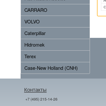
С
CARRARO
VOLVO
Caterpillar
Hidromek
Terex
Case-New Holland (CNH)
Контакты
+7 (495) 215-14-26