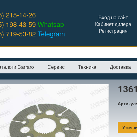
5) 215-14-26
Вход на сайт
5) 198-43-59
Whatsap
Кабинет дилера
Регистрация
5) 719-53-82
Telegram
аталоги Carraro
Сервис
Техника
Доставка
я
→
Интернет-магазин
→
CARRARO
→
Тормозные диски + фрикцион
136
Артикул
Уточни