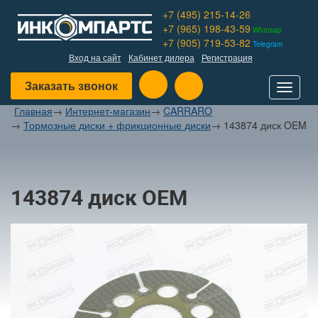
+7 (495) 215-14-26
+7 (965) 198-43-59
Whatsap
+7 (905) 719-53-82
Telegram
Вход на сайт
Кабинет дилера
Регистрация
Заказать звонок
Toggle
navigat
Главная
→
Интернет-магазин
→
CARRARO
→
Тормозные диски + фрикционные диски
→
143874 диск OEM
143874 диск OEM