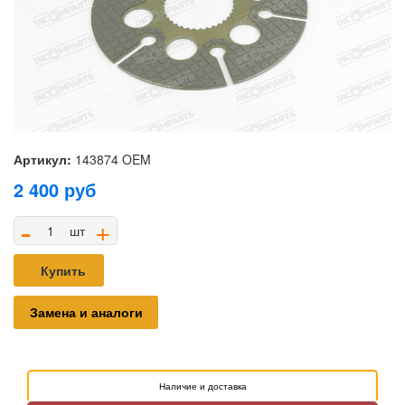
Артикул:
143874 OEM
2 400
руб
-
+
шт
Купить
Замена и аналоги
Наличие и доставка