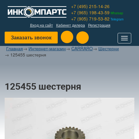
+7 (495) 215-14-26
+7 (965) 198-43-59
Whatsap
+7 (905) 719-53-82
Telegram
Вход на сайт
Кабинет дилера
Регистрация
Заказать звонок
Toggle
navigat
Главная
→
Интернет-магазин
→
CARRARO
→
Шестерни
→
125455 шестерня
125455 шестерня