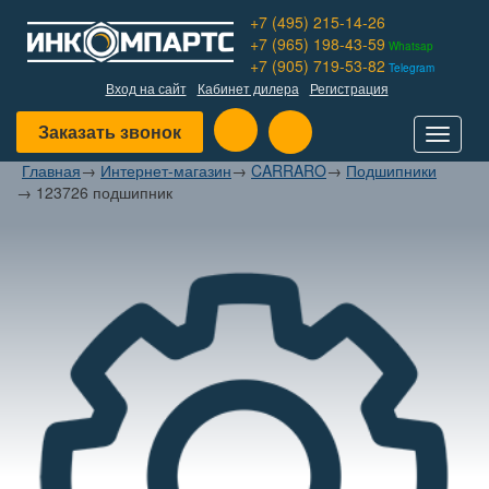
+7 (495) 215-14-26
+7 (965) 198-43-59
Whatsap
+7 (905) 719-53-82
Telegram
Вход на сайт
Кабинет дилера
Регистрация
Заказать звонок
Toggle
navigat
Главная
→
Интернет-магазин
→
CARRARO
→
Подшипники
→
123726 подшипник