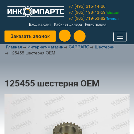
+7 (495) 215-14-26
+7 (965) 198-43-59
Whatsap
+7 (905) 719-53-82
Telegram
Вход на сайт
Кабинет дилера
Регистрация
Заказать звонок
Toggle
navigat
Главная
→
Интернет-магазин
→
CARRARO
→
Шестерни
→
125455 шестерня OEM
125455 шестерня OEM