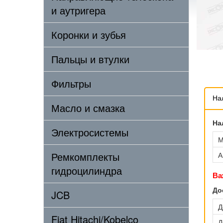
и аутригера
Коронки и зубья
Пальцы и втулки
Фильтры
На
Масло и смазка
На
Электросистемы
М
Ремкомплекты
А
гидроцилиндра
Ва
До
JCB
Д
Fiat Hitachi/Kobelco
Д