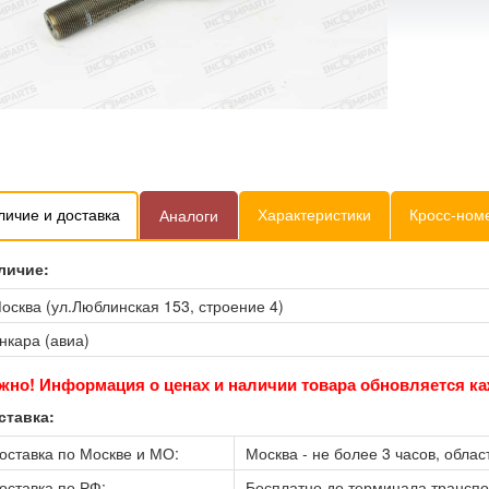
личие и доставка
Характеристики
Кросс-ном
Аналоги
личие:
осква (ул.Люблинская 153, строение 4)
нкара (авиа)
жно! Информация о ценах и наличии товара обновляется ка
ставка:
оставка по Москве и МО:
Москва - не более 3 часов, област
оставка по РФ:
Бесплатно до терминала трансп