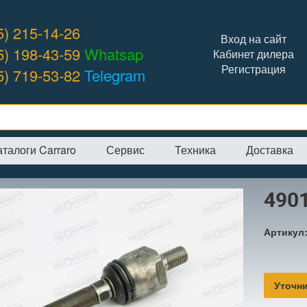
5) 215-14-26
Вход на сайт
5) 198-43-59
Whatsap
Кабинет дилера
Регистрация
5) 719-53-82
Telegram
аталоги Carraro
Сервис
Техника
Доставка
я
→
Интернет-магазин
→
CARRARO
→
Рулевые тяги
→
49013 шарни
490
Артикул
Уточни