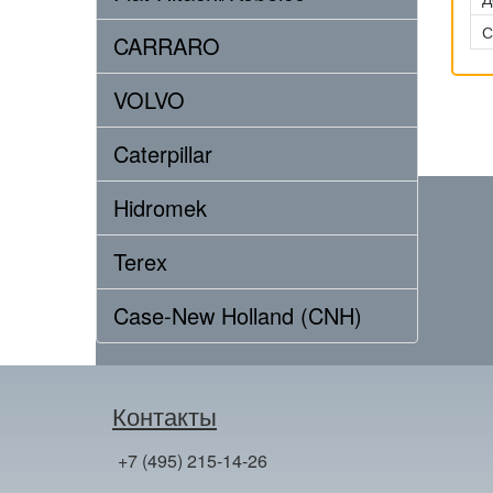
С
CARRARO
VOLVO
Caterpillar
Hidromek
Terex
Case-New Holland (CNH)
Контакты
+7 (495) 215-14-26