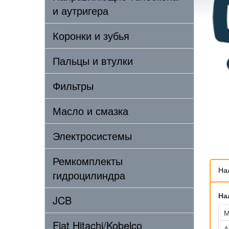
и аутригера
Коронки и зубья
Пальцы и втулки
Фильтры
Масло и смазка
Электросистемы
Ремкомплекты
На
гидроцилиндра
На
JCB
М
Fiat Hitachi/Kobelco
А