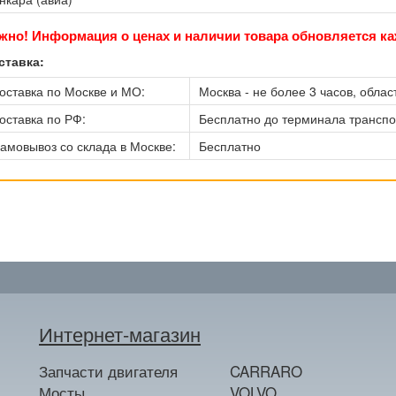
жно! Информация о ценах и наличии товара обновляется ка
ставка:
оставка по Москве и МО:
Москва - не более 3 часов, област
оставка по РФ:
Бесплатно до терминала трансп
амовывоз со склада в Москве:
Бесплатно
Интернет-магазин
Запчасти двигателя
CARRARO
Мосты
VOLVO