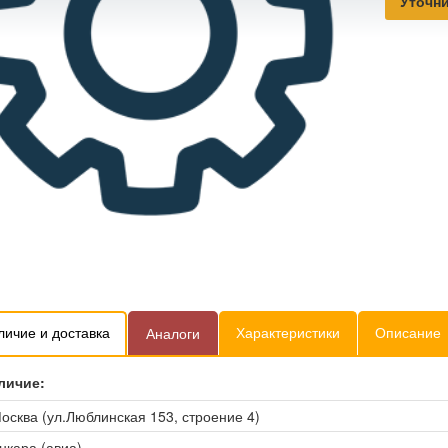
Уточни
личие и доставка
Характеристики
Описание
Аналоги
личие:
осква (ул.Люблинская 153, строение 4)
нкара (авиа)