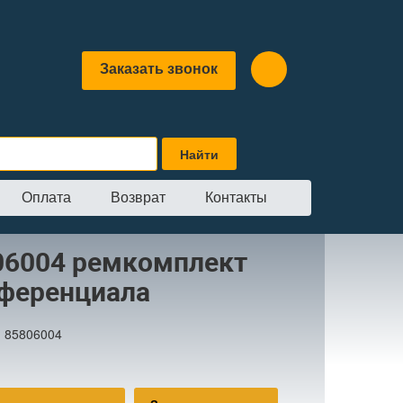
Заказать звонок
Оплата
Возврат
Контакты
омплект дифференциала
06004 ремкомплект
ференциала
:
85806004