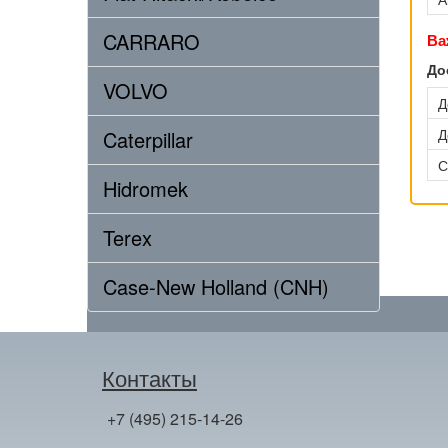
CARRARO
Ва
До
VOLVO
Д
Д
Caterpillar
С
Hidromek
Terex
Case-New Holland (CNH)
Контакты
+7 (495) 215-14-26