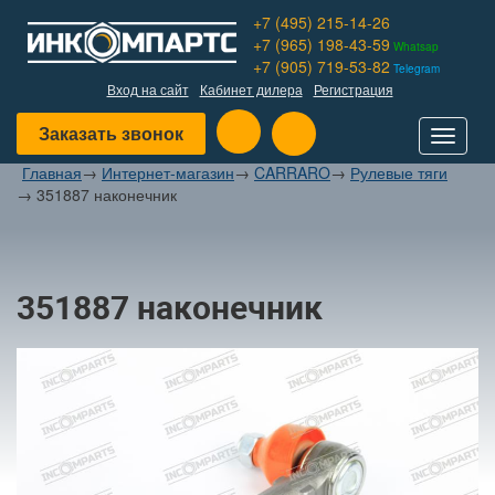
+7 (495) 215-14-26
+7 (965) 198-43-59
Whatsap
+7 (905) 719-53-82
Telegram
Вход на сайт
Кабинет дилера
Регистрация
Заказать звонок
Toggle
navigat
Главная
→
Интернет-магазин
→
CARRARO
→
Рулевые тяги
→
351887 наконечник
351887 наконечник