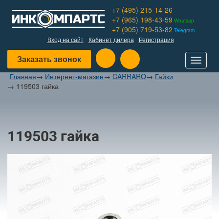
+7 (495) 215-14-26
+7 (965) 198-43-59
Whatsap
+7 (905) 719-53-82
Telegram
Вход на сайт
Кабинет дилера
Регистрация
Заказать звонок
Toggle
navigat
Главная
→
Интернет-магазин
→
CARRARO
→
Гайки
→
119503 гайка
119503 гайка