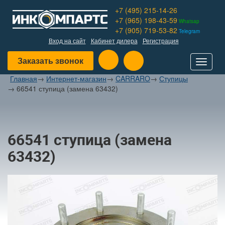
+7 (495) 215-14-26
+7 (965) 198-43-59
Whatsap
+7 (905) 719-53-82
Telegram
Вход на сайт
Кабинет дилера
Регистрация
Заказать звонок
Toggle
navigat
Главная
→
Интернет-магазин
→
CARRARO
→
Ступицы
→
66541 ступица (замена 63432)
66541 ступица (замена
63432)