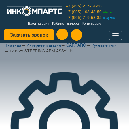
+7 (495) 215-14-26
+7 (965) 198-43-59
Whatsap
+7 (905) 719-53-82
Telegram
Вход на сайт
Кабинет дилера
Регистрация
Заказать звонок
Toggle
navigat
Главная
→
Интернет-магазин
→
CARRARO
→
Рулевые тяги
→
121925 STEERING ARM ASSY LH