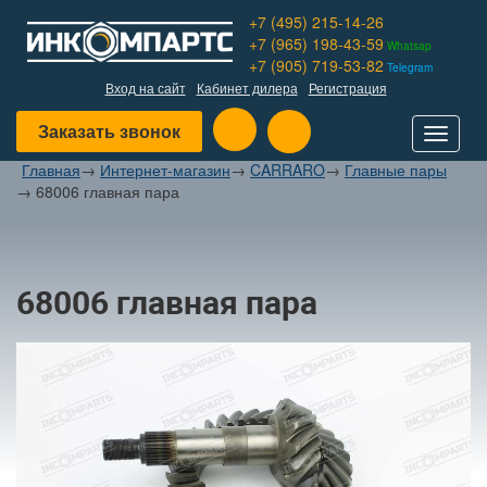
+7 (495) 215-14-26
+7 (965) 198-43-59
Whatsap
+7 (905) 719-53-82
Telegram
Вход на сайт
Кабинет дилера
Регистрация
Заказать звонок
Toggle
navigat
Главная
→
Интернет-магазин
→
CARRARO
→
Главные пары
→
68006 главная пара
68006 главная пара