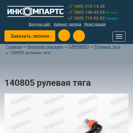
+7 (495) 215-14-26
+7 (965) 198-43-59
Whatsap
+7 (905) 719-53-82
Telegram
Вход на сайт
Кабинет дилера
Регистрация
Заказать звонок
Toggle
navigat
Главная
→
Интернет-магазин
→
CARRARO
→
Рулевые тяги
→
140805 рулевая тяга
140805 рулевая тяга