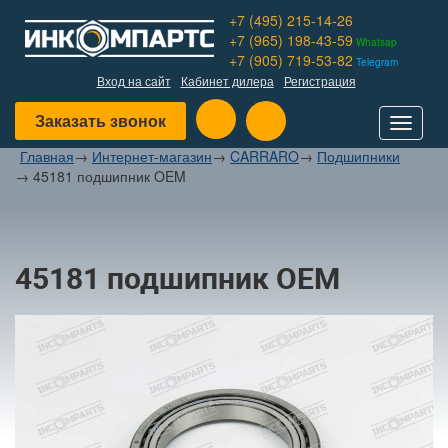
+7 (495) 215-14-26
+7 (965) 198-43-59
Whatsap
+7 (905) 719-53-82
Telegram
Вход на сайт
Кабинет дилера
Регистрация
Заказать звонок
Toggle
navigat
Главная
→
Интернет-магазин
→
CARRARO
→
Подшипники
→
45181 подшипник OEM
45181 подшипник OEM