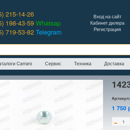
5) 215-14-26
Вход на сайт
5) 198-43-59
Whatsap
Кабинет дилера
Регистрация
5) 719-53-82
Telegram
аталоги Carraro
Сервис
Техника
Доставка
я
→
Интернет-магазин
→
CARRARO
→
Гайки
→
142332 гайка
1423
Артикул
1 750
-