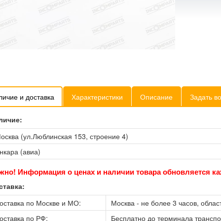
личие и доставка
Характеристики
Описание
Задать в
личие:
осква (ул.Люблинская 153, строение 4)
нкара (авиа)
жно! Информация о ценах и наличии товара обновляется ка
ставка:
оставка по Москве и МО:
Москва - не более 3 часов, област
оставка по РФ:
Бесплатно до терминала трансп