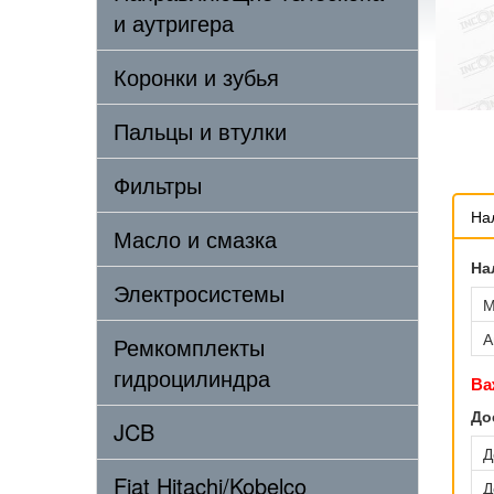
и аутригера
Коронки и зубья
Пальцы и втулки
Фильтры
На
Масло и смазка
На
Электросистемы
М
А
Ремкомплекты
гидроцилиндра
Ва
До
JCB
Д
Fiat Hitachi/Kobelco
Д