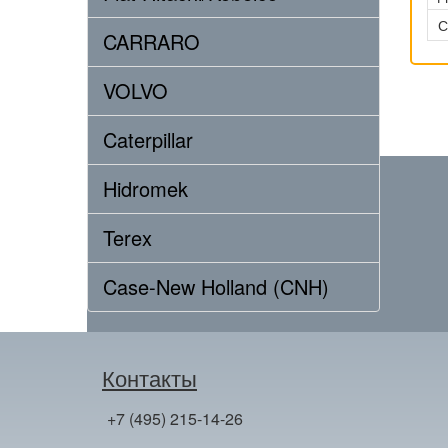
С
CARRARO
VOLVO
Caterpillar
Hidromek
Terex
Case-New Holland (CNH)
Контакты
+7 (495) 215-14-26