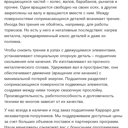
вращающихся частей – колес, валов, барабанов, рычагов и
прочее. Одни вращаются свободно на своих осях, а другие
закреплены на валу и вращаются вместе с ним. Между
поверхностями соприкасающихся деталей возникает трение.
Иногда без трения не обойтись, например, для работы
тормозов. Но есть у него и негативные последствия: нагрев
металла, преждевременный износ деталей и даже их
поломка.
Чтобы снизить трение в узлах с движущимися элементами,
устанавливают специальную опорную деталь – подшипник
скольжения или качения. Их изготавливают из прочного
металлического сплава. Удерживая вал в пространстве, они
обеспечивают движение (вращение или качание) с
минимальной потерей энергии. Подшипник разделяет
соприкасающиеся поверхности подвижных элементов,
создавая между ними тонкую смазочную прослойку.
Производительность, работоспособность и долговечность
техники во многом зависит от их качества.
У нас всегда в наличии и под заказ подшипники Карраро для
экскаваторов-погрузчиков. Мы поддерживаем доступные цены
за счет больших объемов поставок и партнерских программ.
Наши менеджеры ознакомят вас с бонусными программами,