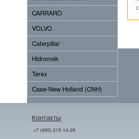
С
CARRARO
VOLVO
Caterpillar
Hidromek
Terex
Case-New Holland (CNH)
Контакты
+7 (495) 215-14-26