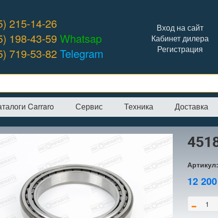
5) 215-14-26
Вход на сайт
5) 198-43-59
Whatsap
Кабинет дилера
Регистрация
5) 719-53-82
Telegram
аталоги Carraro
Сервис
Техника
Доставка
я
→
Интернет-магазин
→
CARRARO
→
Подшипники
→
45182 подшип
451
Артикул
12 20
-