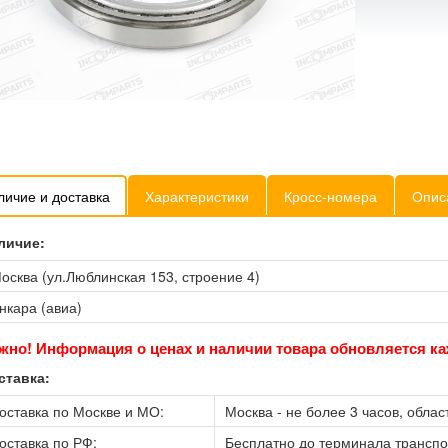
личие и доставка
Характеристики
Кросс-номера
Опис
личие:
осква (ул.Люблинская 153, строение 4)
нкара (авиа)
жно! Информация о ценах и наличии товара обновляется ка
ставка:
оставка по Москве и МО:
Москва - не более 3 часов, област
оставка по РФ:
Бесплатно до терминала трансп