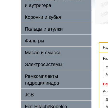
и аутригера
Коронки и зубья
Пальцы и втулки
Фильтры
На
Масло и смазка
На
Электросистемы
М
А
Ремкомплекты
гидроцилиндра
Ва
До
JCB
Д
Fiat Hitachi/Kobelco
Д