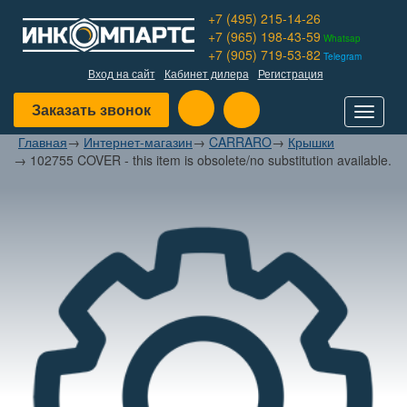
+7 (495) 215-14-26
+7 (965) 198-43-59
Whatsap
+7 (905) 719-53-82
Telegram
Вход на сайт
Кабинет дилера
Регистрация
Заказать звонок
Toggle
navigat
Главная
→
Интернет-магазин
→
CARRARO
→
Крышки
→
102755 COVER - this item is obsolete/no substitution available.