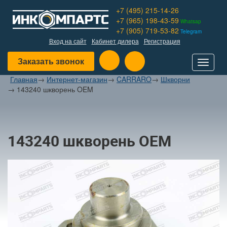
+7 (495) 215-14-26
+7 (965) 198-43-59
Whatsap
+7 (905) 719-53-82
Telegram
Вход на сайт
Кабинет дилера
Регистрация
Заказать звонок
Toggle
navigat
Главная
→
Интернет-магазин
→
CARRARO
→
Шкворни
→
143240 шкворень OEM
143240 шкворень OEM