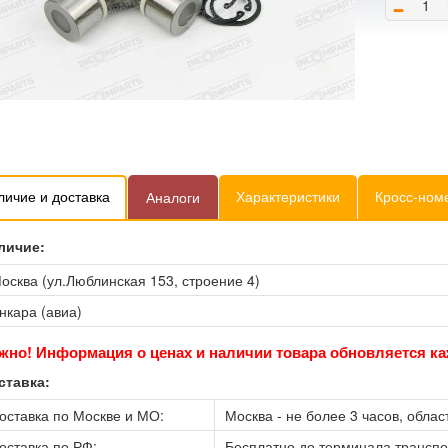
-
личие и доставка
Характеристики
Кросс-ном
Аналоги
личие:
осква (ул.Люблинская 153, строение 4)
нкара (авиа)
жно! Информация о ценах и наличии товара обновляется ка
ставка:
оставка по Москве и МО:
Москва - не более 3 часов, област
оставка по РФ:
Бесплатно до терминала трансп