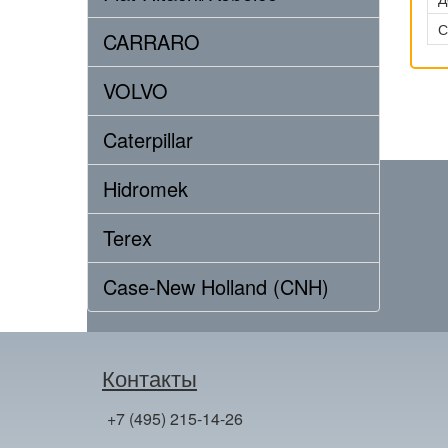
С
CARRARO
VOLVO
Caterpillar
Hidromek
Terex
Case-New Holland (CNH)
Контакты
+7 (495) 215-14-26