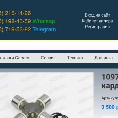
5) 215-14-26
Вход на сайт
5) 198-43-59
Whatsap
Кабинет дилера
Регистрация
5) 719-53-82
Telegram
аталоги Carraro
Сервис
Техника
Доставка
я
→
Интернет-магазин
→
CARRARO
→
Крестовины
→
1097531 крест
109
кар
Артикул
3 500