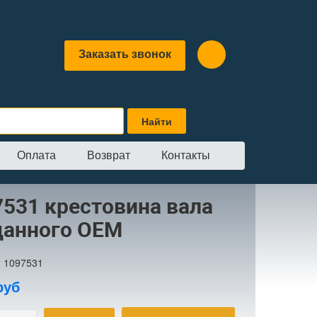
Заказать звонок
Оплата
Возврат
Контакты
овина вала карданного OEM
7531 крестовина вала
данного OEM
:
1097531
руб