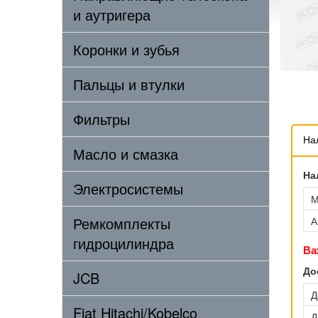
и аутригера
Коронки и зубья
Пальцы и втулки
Фильтры
На
Масло и смазка
На
Электросистемы
М
Ремкомплекты
А
гидроцилиндра
Ва
До
JCB
Д
Fiat Hitachi/Kobelco
Д