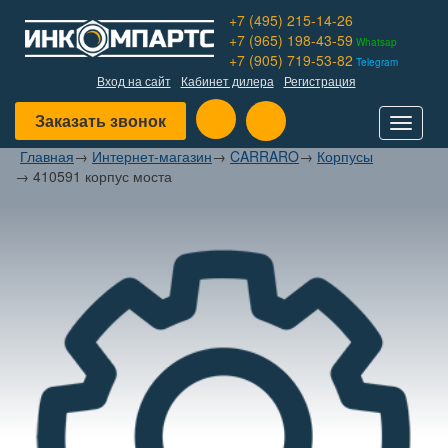
+7 (495) 215-14-26
+7 (965) 198-43-59
Whatsap
+7 (905) 719-53-82
Telegram
Вход на сайт
Кабинет дилера
Регистрация
Заказать звонок
Toggle
navigat
Главная
→
Интернет-магазин
→
CARRARO
→
Корпусы
→
410591 корпус моста