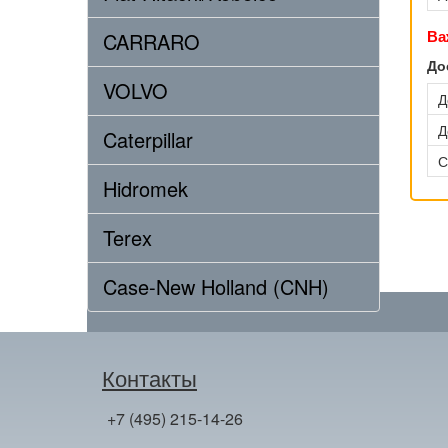
Ва
CARRARO
До
VOLVO
Д
Д
Caterpillar
С
Hidromek
Terex
Case-New Holland (CNH)
Контакты
+7 (495) 215-14-26