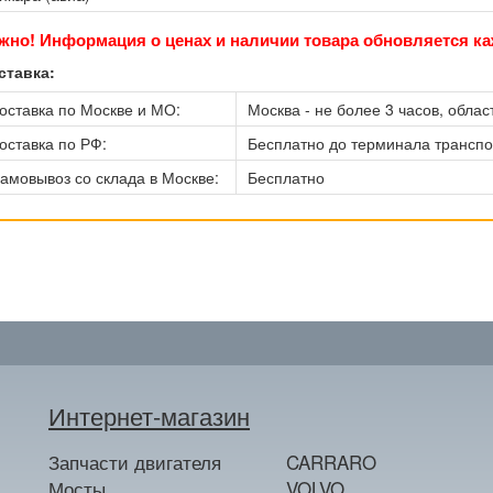
жно! Информация о ценах и наличии товара обновляется ка
ставка:
оставка по Москве и МО:
Москва - не более 3 часов, област
оставка по РФ:
Бесплатно до терминала трансп
амовывоз со склада в Москве:
Бесплатно
Интернет-магазин
Запчасти двигателя
CARRARO
Мосты
VOLVO