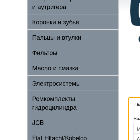
и аутригера
Коронки и зубья
Пальцы и втулки
Фильтры
Масло и смазка
Электросистемы
Ремкомплекты
На
гидроцилиндра
На
JCB
М
Fiat Hitachi/Kobelco
А