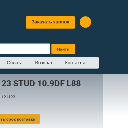
Заказать звонок
Оплата
Возврат
Контакты
TUD 10.9DF L88
123 STUD 10.9DF L88
:
121123
ть срок поставки