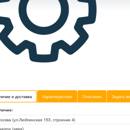
личие и доставка
Характеристики
Описание
Задать в
личие:
осква (ул.Люблинская 153, строение 4)
нкара (авиа)