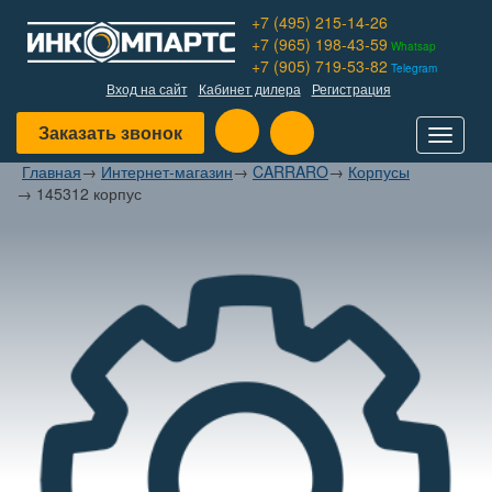
+7 (495) 215-14-26
+7 (965) 198-43-59
Whatsap
+7 (905) 719-53-82
Telegram
Вход на сайт
Кабинет дилера
Регистрация
Заказать звонок
Toggle
navigat
Главная
→
Интернет-магазин
→
CARRARO
→
Корпусы
→
145312 корпус