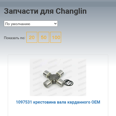
Запчасти для Changlin
20
50
100
Показать по:
1097531 крестовина вала карданного OEM