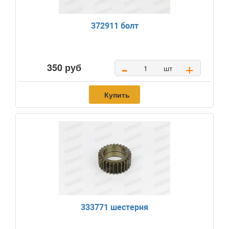
372911 болт
-
+
350 руб
шт
Купить
333771 шестерня