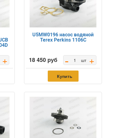
U5MW0196 насос водяной
JCB
Terex Perkins 1106C
104D
-
+
+
18 450 руб
шт
Купить