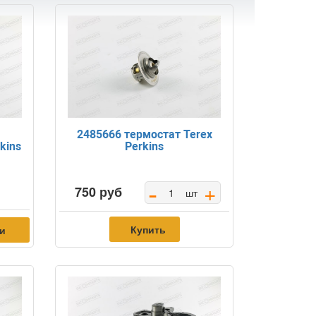
т
2485666 термостат Terex
rkins
Perkins
-
+
750 руб
шт
Купить
ки