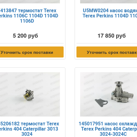
413847 термостат Terex
U5MW0204 насос водя
erkins 1106C 1104D 1104D
Terex Perkins 1104D 11
1106D
5 200 руб
17 850 руб
Уточнить срок поставки
Уточнить срок постав
5206182 термостат Terex
145017951 насос охлаж
rkins 404 Caterpillar 3013
Terex Perkins 404 Caterpi
3024
3024-3024C