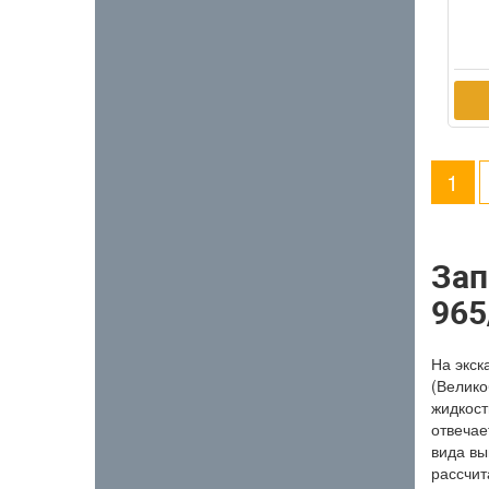
1
Зап
965
На экск
(Велико
жидкост
отвечае
вида вы
рассчит