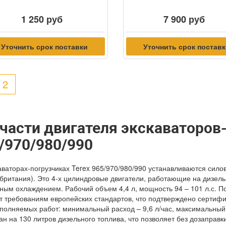
1 250 руб
7 900 руб
Уточнить срок поставки
Уточнить срок постав
2
части двигателя экскаваторов-
/970/980/990
аваторах-погрузчиках Terex 965/970/980/990 устанавливаются сило
британия). Это 4-х цилиндровые двигатели, работающие на дизель
ным охлаждением. Рабочий объем 4,4 л, мощность 94 – 101 л.с. П
т требованиям европейских стандартов, что подтверждено сертифика
полняемых работ: минимальный расход – 9,6 л/час, максимальный 
ан на 130 литров дизельного топлива, что позволяет без дозаправк