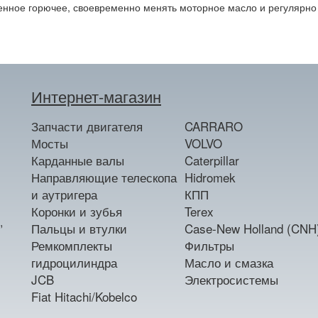
енное горючее, своевременно менять моторное масло и регулярно 
Интернет-магазин
Запчасти двигателя
CARRARO
Мосты
VOLVO
Карданные валы
Caterpillar
Направляющие телескопа
Hidromek
и аутригера
КПП
Коронки и зубья
Terex
,
Пальцы и втулки
Case-New Holland (CNH
Ремкомплекты
Фильтры
гидроцилиндра
Масло и смазка
JCB
Электросистемы
Fiat Hitachi/Kobelco