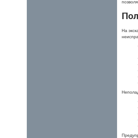
позволя
Пол
На экск
неиспра
Неполад
Предупр