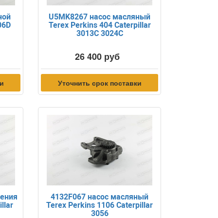
ной
U5MK8267 насос масляный
06D
Terex Perkins 404 Caterpillar
3013C 3024C
26 400 руб
ки
Уточнить срок поставки
дения
4132F067 насос масляный
llar
Terex Perkins 1106 Caterpillar
3056