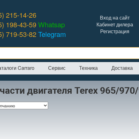
5) 215-14-26
Вход на сайт
5) 198-43-59
Whatsap
Кабинет дилера
Регистрация
5) 719-53-82
Telegram
аталоги Carraro
Сервис
Техника
Доставка
я
→
Интернет-магазин
→
Запчасти двигателя
части двигателя Terex 965/970