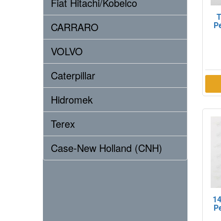
Fiat Hitachi/Kobelco
T
CARRARO
P
VOLVO
Caterpillar
Hidromek
Terex
Case-New Holland (CNH)
14
Pe