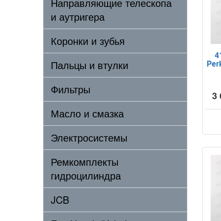
Направляющие телескопа
и аутригера
Коронки и зубья
4
Пальцы и втулки
Per
Фильтры
3 
Масло и смазка
Электросистемы
Ремкомплекты
гидроцилиндра
JCB