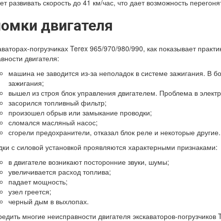
ет развивать скорость до 41 км/час, что дает возможность перегоня
омки двигателя
аваторах-погрузчиках Terex 965/970/980/990, как показывает прак
вности двигателя:
машина не заводится из-за неполадок в системе зажигания. В б
зажигания;
вышел из строя блок управления двигателем. Проблема в элект
засорился топливный фильтр;
произошел обрыв или замыкание проводки;
сломался масляный насос;
сгорели предохранители, отказал блок реле и некоторые другие.
ки с силовой установкой проявляются характерными признаками:
в двигателе возникают посторонние звуки, шумы;
увеличивается расход топлива;
падает мощность;
узел греется;
черный дым в выхлопах.
едить многие неисправности двигателя экскаваторов-погрузчиков T