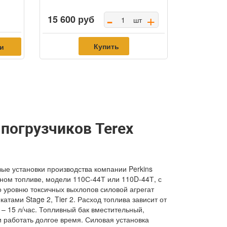
-
+
15 600 руб
шт
Купить
ки
погрузчиков Terex
вые установки производства компании Perkins
ном топливе, модели 110С-44Т или 110D-44Т, с
о уровню токсичных выхлопов силовой агрегат
тами Stage 2, Tier 2. Расход топлива зависит от
– 15 л/час. Топливный бак вместительный,
и работать долгое время. Силовая установка