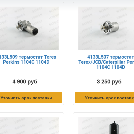
133L509 термостат Terex
4133L507 термоста
Perkins 1104C 1104D
Terex/JCB/Caterpillar Pe
1104C 1104D
4 900 руб
3 250 руб
Уточнить срок поставки
Уточнить срок постав