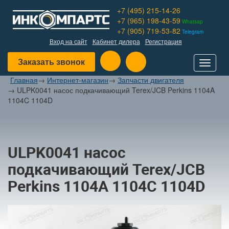
+7 (495) 215-14-26
+7 (965) 198-43-59
Whatsap
+7 (905) 719-53-82
Telegram
Вход на сайт
Кабинет дилера
Регистрация
Заказать звонок
Toggle
navigat
Главная
→
Интернет-магазин
→
Запчасти двигателя
→
ULPK0041 насос подкачивающий Terex/JCB Perkins 1104A
1104C 1104D
ULPK0041 насос
подкачивающий Terex/JCB
Perkins 1104A 1104C 1104D