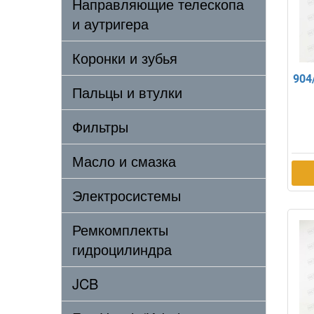
Направляющие телескопа
и аутригера
Коронки и зубья
904
Пальцы и втулки
Фильтры
Масло и смазка
Электросистемы
Ремкомплекты
гидроцилиндра
JCB