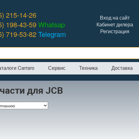
5) 215-14-26
Вход на сайт
5) 198-43-59
Whatsap
Кабинет дилера
Регистрация
5) 719-53-82
Telegram
аталоги Carraro
Сервис
Техника
Доставка
я
→
Интернет-магазин
→
JCB
части для JCB