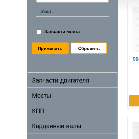
Узел
Запчасти моста
Сбросить
90
Запчасти двигателя
Мосты
КПП
Карданные валы