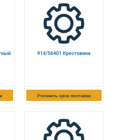
тный
914/56401 Крестовина
ки
Уточнить срок поставки