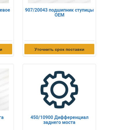
невое
907/20043 подшипник ступицы
OEM
ки
Уточнить срок поставки
га
450/10900 Дифференциал
заднего моста