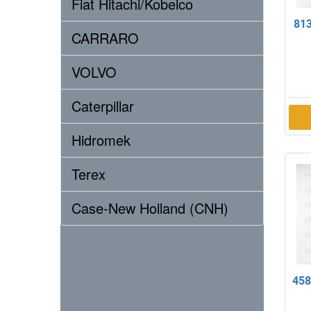
Fiat Hitachi/Kobelco
81
CARRARO
VOLVO
Caterpillar
Hidromek
Terex
Case-New Holland (CNH)
458