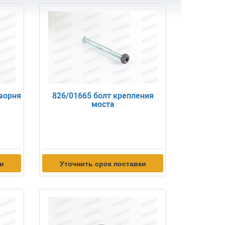
ворня
826/01665 болт крепления
моста
ки
Уточнить срок поставки