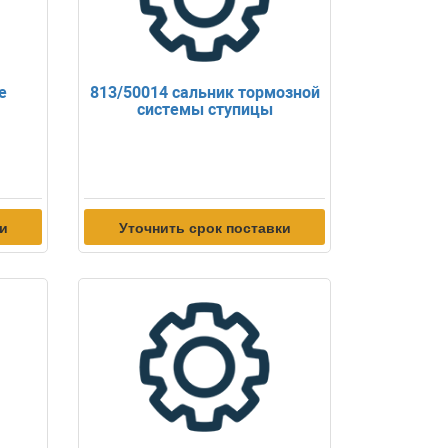
е
813/50014 сальник тормозной
системы ступицы
ки
Уточнить срок поставки