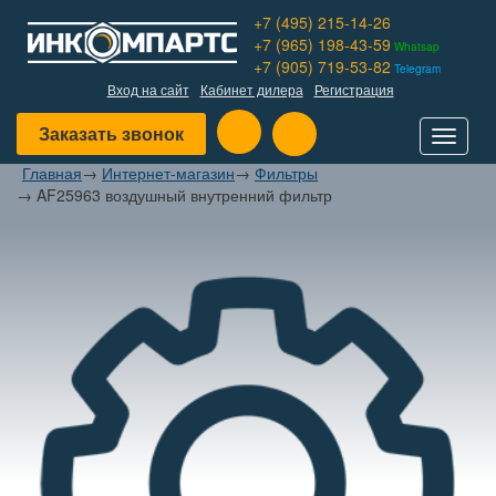
+7 (495) 215-14-26
+7 (965) 198-43-59
Whatsap
+7 (905) 719-53-82
Telegram
Вход на сайт
Кабинет дилера
Регистрация
Заказать звонок
Toggle
navigat
Главная
→
Интернет-магазин
→
Фильтры
→
AF25963 воздушный внутренний фильтр