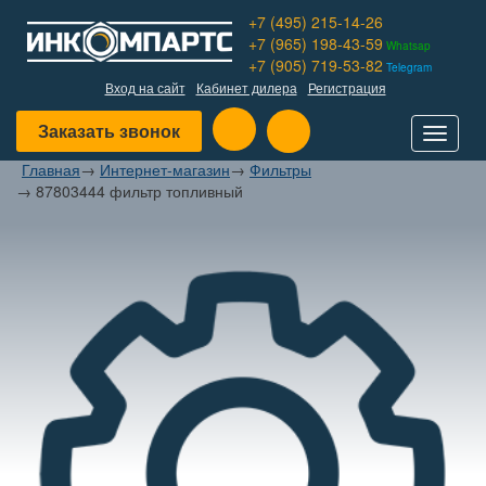
+7 (495) 215-14-26
+7 (965) 198-43-59
Whatsap
+7 (905) 719-53-82
Telegram
Вход на сайт
Кабинет дилера
Регистрация
Заказать звонок
Toggle
navigat
Главная
→
Интернет-магазин
→
Фильтры
→
87803444 фильтр топливный