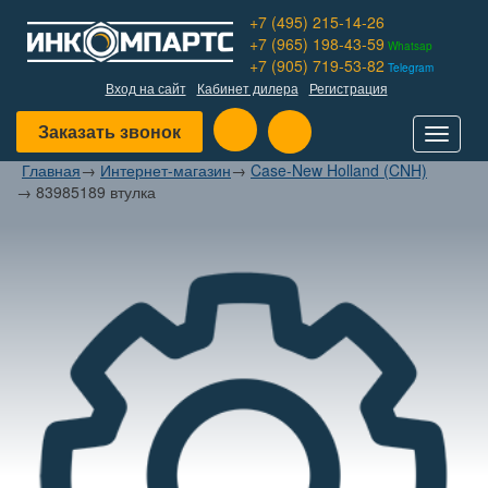
+7 (495) 215-14-26
+7 (965) 198-43-59
Whatsap
+7 (905) 719-53-82
Telegram
Вход на сайт
Кабинет дилера
Регистрация
Заказать звонок
Toggle
navigat
Главная
→
Интернет-магазин
→
Case-New Holland (CNH)
→
83985189 втулка