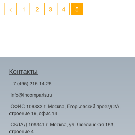
<
1
2
3
4
5
Контакты
+7 (495) 215-14-26
info@incomparts.ru
ОФИС 109382 г. Москва, Егорьевский проезд 2А,
строение 19, офис 14
СКЛАД 109341 г. Москва, ул. Люблинская 153,
строение 4