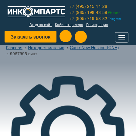
+7 (495) 215-14-26
+7 (965) 198-43-59
Whatsap
+7 (905) 719-53-82
Telegram
Вход на сайт
Кабинет дилера
Регистрация
Заказать звонок
Toggle
navigat
Главная
→
Интернет-магазин
→
Case-New Holland (CNH)
→
9967995 винт