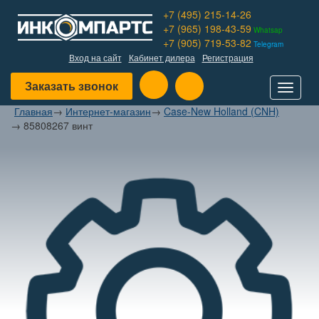
+7 (495) 215-14-26
+7 (965) 198-43-59
Whatsap
+7 (905) 719-53-82
Telegram
Вход на сайт
Кабинет дилера
Регистрация
Заказать звонок
Toggle
navigat
Главная
→
Интернет-магазин
→
Case-New Holland (CNH)
→
85808267 винт