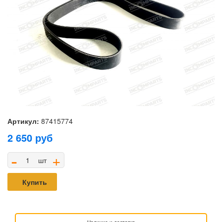
Артикул:
87415774
2 650
руб
-
+
шт
Купить
Наличие и доставка