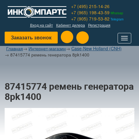
+7 (495) 215-14-26
+7 (965) 198-43-59
Whatsap
+7 (905) 719-53-82
Telegram
Вход на сайт
Кабинет дилера
Регистрация
Заказать звонок
Toggle
navigat
Главная
→
Интернет-магазин
→
Case-New Holland (CNH)
→
87415774 ремень генератора 8pk1400
87415774 ремень генератора
8pk1400