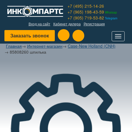
+7 (495) 215-14-26
+7 (965) 198-43-59
Whatsap
+7 (905) 719-53-82
Telegram
Вход на сайт
Кабинет дилера
Регистрация
Заказать звонок
Toggle
navigat
Главная
→
Интернет-магазин
→
Case-New Holland (CNH)
→
85808260 шпилька