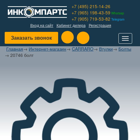
+7 (495) 215-14-26
+7 (965) 198-43-59
Whatsap
+7 (905) 719-53-82
Telegram
Вход на сайт
Кабинет дилера
Регистрация
Заказать звонок
Toggle
navigat
Главная
→
Интернет-магазин
→
CARRARO
→
Втулки
→
Болты
→
20746 болт