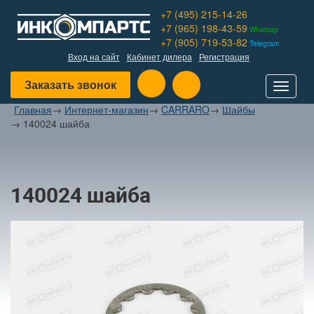
+7 (495) 215-14-26
+7 (965) 198-43-59
Whatsap
+7 (905) 719-53-82
Telegram
Вход на сайт
Кабинет дилера
Регистрация
Заказать звонок
Toggle
navigat
Главная
→
Интернет-магазин
→
CARRARO
→
Шайбы
→
140024 шайба
140024 шайба