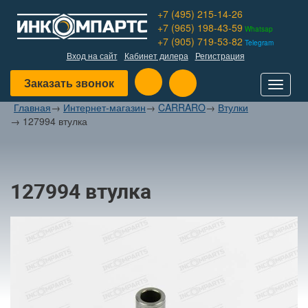
+7 (495) 215-14-26
+7 (965) 198-43-59
Whatsap
+7 (905) 719-53-82
Telegram
Вход на сайт
Кабинет дилера
Регистрация
Заказать звонок
Toggle
navigat
Главная
→
Интернет-магазин
→
CARRARO
→
Втулки
→
127994 втулка
127994 втулка