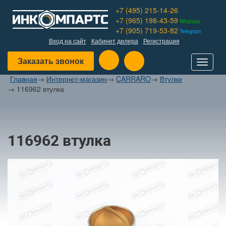
+7 (495) 215-14-26
+7 (965) 198-43-59
Whatsap
+7 (905) 719-53-82
Telegram
Вход на сайт
Кабинет дилера
Регистрация
Заказать звонок
Toggle
navigat
Главная
→
Интернет-магазин
→
CARRARO
→
Втулки
→
116962 втулка
116962 втулка