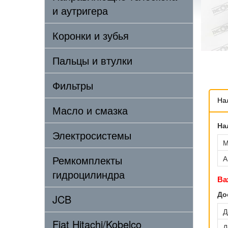
и аутригера
Коронки и зубья
Пальцы и втулки
Фильтры
На
Масло и смазка
На
Электросистемы
М
Ремкомплекты
А
гидроцилиндра
Ва
До
JCB
Д
Fiat Hitachi/Kobelco
Д