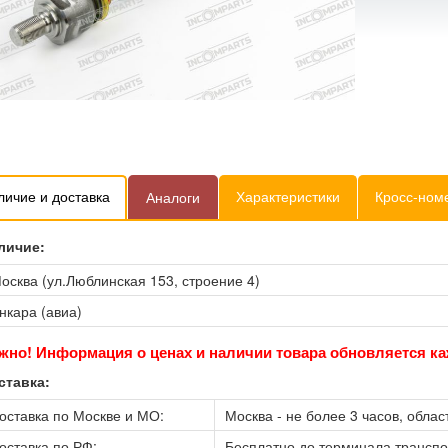
личие и доставка
Характеристики
Кросс-ном
Аналоги
личие:
осква (ул.Люблинская 153, строение 4)
нкара (авиа)
жно! Информация о ценах и наличии товара обновляется ка
ставка:
оставка по Москве и МО:
Москва - не более 3 часов, област
оставка по РФ:
Бесплатно до терминала трансп