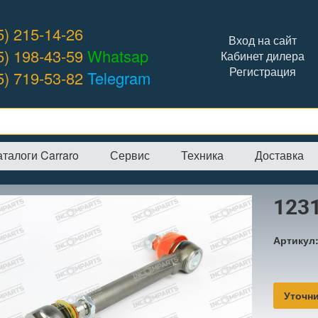
5) 215-14-26
Вход на сайт
5) 198-43-59
Whatsap
Кабинет дилера
Регистрация
5) 719-53-82
Telegram
аталоги Carraro
Сервис
Техника
Доставка
я
→
Интернет-магазин
→
CARRARO
→
Рулевые тяги
→
123153 рулев
1231
Артикул
Уточни