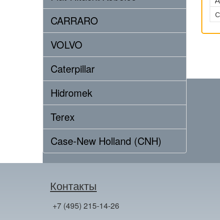
С
CARRARO
VOLVO
Caterpillar
Hidromek
Terex
Case-New Holland (CNH)
Контакты
+7 (495) 215-14-26