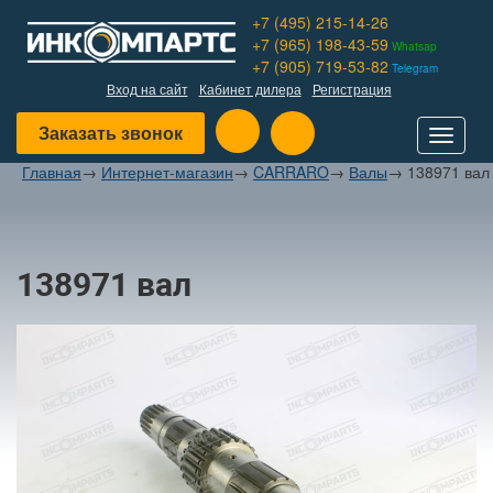
+7 (495) 215-14-26
+7 (965) 198-43-59
Whatsap
+7 (905) 719-53-82
Telegram
Вход на сайт
Кабинет дилера
Регистрация
Заказать звонок
Toggle
navigat
Главная
→
Интернет-магазин
→
CARRARO
→
Валы
→
138971 вал
138971 вал